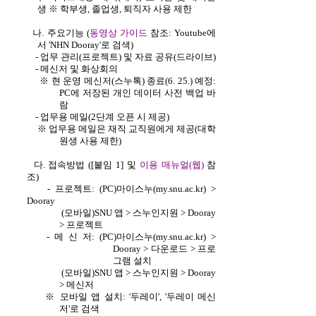
생 ※ 학부생, 졸업생, 퇴직자 사용 제한
나. 주요기능 (
동영상 가이드
참조: Youtube에
서 'NHN Dooray'로 검색)
- 업무 관리(프로젝트) 및 자료 공유(드라이브)
- 메신저 및 화상회의
※ 현 운영 메신저(스누톡) 종료(6. 25.) 예정:
PC에 저장된 개인 데이터 사전 백업 바
람
- 업무용 메일(2단계 오픈 시 제공)
※ 업무용 메일은 재직 교직원에게 제공(대학
원생 사용 제한)
다. 접속방법 ([붙임 1] 및
이용 매뉴얼(웹)
참
조)
- 프로젝트: (PC)마이스누(my.snu.ac.kr) >
Dooray
(모바일)SNU 앱 > 스누인지원 > Dooray
> 프로젝트
- 메 신 저: (PC)마이스누(my.snu.ac.kr) >
Dooray > 다운로드 > 프로
그램 설치
(모바일)SNU 앱 > 스누인지원 > Dooray
> 메신저
※ 모바일 앱 설치: '두레이', '두레이 메신
저'로 검색