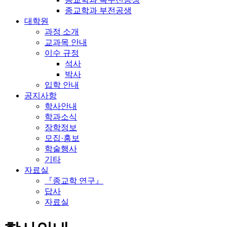
종교학과 부전공생
대학원
과정 소개
교과목 안내
이수 규정
석사
박사
입학 안내
공지사항
학사안내
학과소식
장학정보
모집·홍보
학술행사
기타
자료실
『종교학 연구』
답사
자료실