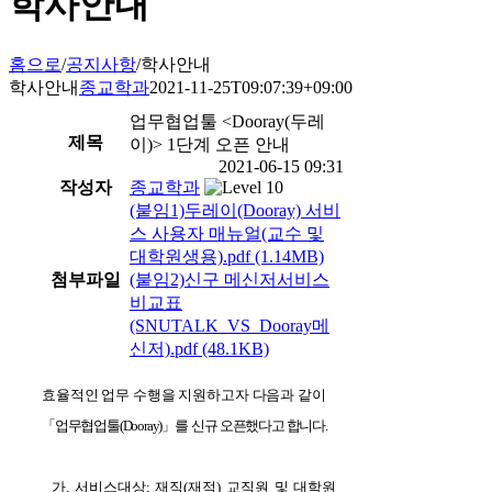
학사안내
홈으로
/
공지사항
/
학사안내
학사안내
종교학과
2021-11-25T09:07:39+09:00
업무협업툴 <Dooray(두레
제목
이)> 1단계 오픈 안내
2021-06-15 09:31
작성자
종교학과
(붙임1)두레이(Dooray) 서비
스 사용자 매뉴얼(교수 및
대학원생용).pdf
(1.14MB)
첨부파일
(붙임2)신구 메신저서비스
비교표
(SNUTALK_VS_Dooray메
신저).pdf
(48.1KB)
효율적인 업무 수행을 지원하고자 다음과 같이
「업무협업툴(Dooray)」를 신규 오픈했다고 합니다.
가. 서비스대상: 재직(재적) 교직원 및 대학원