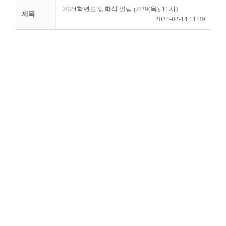
2024학년도 입학식 알림 (2/29(목), 11시)
제목
2024-02-14 11:39
작성자
종교학과
2024학년도 신입생 입학식을 다음과 같이 안내합니다.
2024. 2. 29.(목) 11:00(실시간 공식 유
1. 일시 및 장소:
튜브 스트리밍 재생), 체육관
2. 참석대상
- 이사회, 학사위원회 위원 및 확대간부회의 구성원
- 평의원회 의장, 교수협의회 회장
- 총동창회 회장, 10억 이상 발전기금 공로자
- 학생, 학부모 및 교직원
3. 기타 : 입학생은 당일 10시까지 식전행사(교가연습, 음대 악
단연주)에 참석하시기 바랍니다.
목록