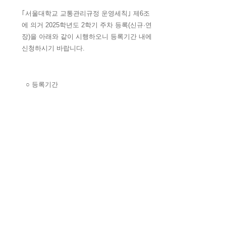
｢서울대학교 교통관리규정 운영세칙｣ 제6조
에 의거 2025학년도 2학기 주차 등록(신규·연
장)을 아래와 같이 시행하오니 등록기간 내에
신청하시기 바랍니다.
○ 등록기간
- 신규 신청자: 2025. 09. 01.(월)~2025. 09.
04.(목)
- 연장 신청자: 2025. 08. 25.(월)~2025. 08.
29.(금)
○ 대상: 강사, 박사과정, 연구생, 연구원 등
○ 신청방법: 붙임 '정기주차권 신청 안내' 참