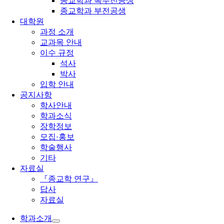
종교학과 복수전공생
종교학과 부전공생
대학원
과정 소개
교과목 안내
이수 규정
석사
박사
입학 안내
공지사항
학사안내
학과소식
장학정보
모집·홍보
학술행사
기타
자료실
『종교학 연구』
답사
자료실
학과소개