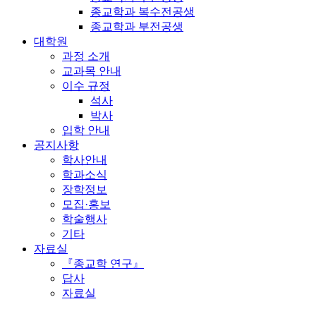
종교학과 복수전공생
종교학과 부전공생
대학원
과정 소개
교과목 안내
이수 규정
석사
박사
입학 안내
공지사항
학사안내
학과소식
장학정보
모집·홍보
학술행사
기타
자료실
『종교학 연구』
답사
자료실