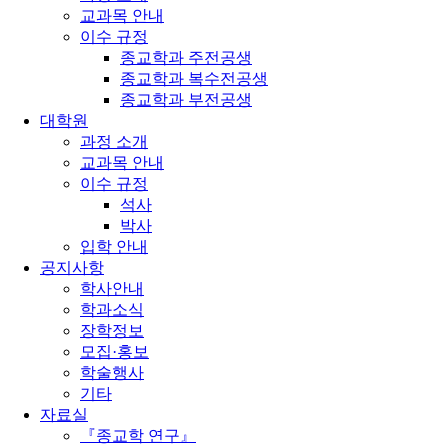
교과목 안내
이수 규정
종교학과 주전공생
종교학과 복수전공생
종교학과 부전공생
대학원
과정 소개
교과목 안내
이수 규정
석사
박사
입학 안내
공지사항
학사안내
학과소식
장학정보
모집·홍보
학술행사
기타
자료실
『종교학 연구』