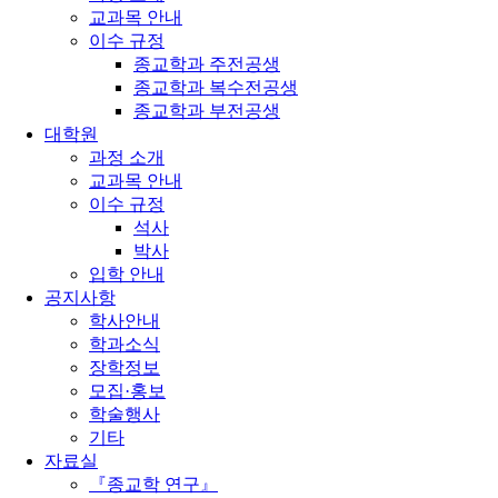
교과목 안내
이수 규정
종교학과 주전공생
종교학과 복수전공생
종교학과 부전공생
대학원
과정 소개
교과목 안내
이수 규정
석사
박사
입학 안내
공지사항
학사안내
학과소식
장학정보
모집·홍보
학술행사
기타
자료실
『종교학 연구』