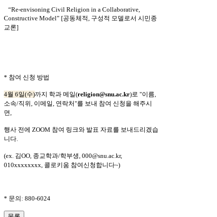
“Re-envisoning Civil Religion in a Collaborative,
Constructive Model” [
공동체적
,
구성적 모델로서 시민종
교론
]
*
참여 신청 방법
4
월
6
일
(
수
)
까지 학과 메일
(
religion@snu.ac.kr
)
로
"
이름
,
소속
/
직위
,
이메일
,
연락처
"
를 보내 참여 신청을 해주시
면
,
행사 전에
ZOOM
참여 링크와 발표 자료를 보내드리겠습
니다
.
(ex.
김
OO,
종교학과
/
학부생
, 000@snu.ac.kr,
010xxxxxxxx,
콜로키움 참여신청합니다
~)
*
문의
: 880-6024
목록