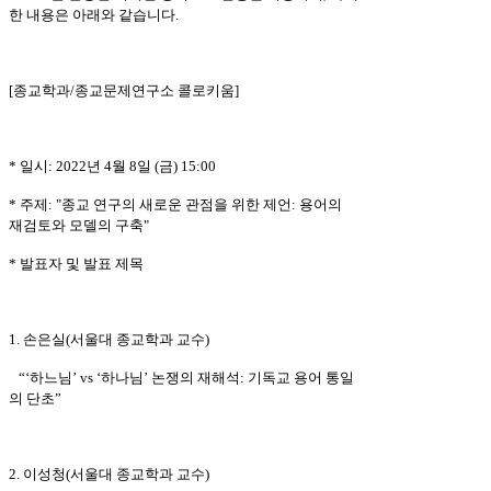
한 내용은 아래와 같습니다
.
[
종교학과
/
종교문제연구소 콜로키움
]
*
일시
: 2022
년
4
월
8
일
(
금
) 15:00
*
주제
: "
종교 연구의 새로운 관점을 위한 제언
:
용어의
재검토와 모델의 구축
"
*
발표자 및 발표 제목
1.
손은실
(
서울대 종교학과 교수
)
“‘
하느님
’ vs ‘
하나님
’
논쟁의 재해석
:
기독교 용어 통일
의 단초
”
2.
이성청
(
서울대 종교학과 교수
)