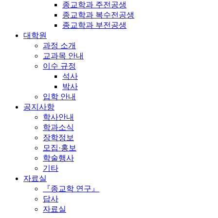
종교학과 주전공생
종교학과 복수전공생
종교학과 부전공생
대학원
과정 소개
교과목 안내
이수 규정
석사
박사
입학 안내
공지사항
학사안내
학과소식
장학정보
모집·홍보
학술행사
기타
자료실
『종교학 연구』
답사
자료실