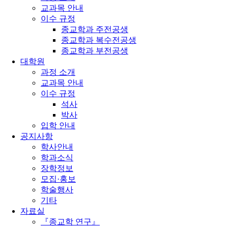
교과목 안내
이수 규정
종교학과 주전공생
종교학과 복수전공생
종교학과 부전공생
대학원
과정 소개
교과목 안내
이수 규정
석사
박사
입학 안내
공지사항
학사안내
학과소식
장학정보
모집·홍보
학술행사
기타
자료실
『종교학 연구』